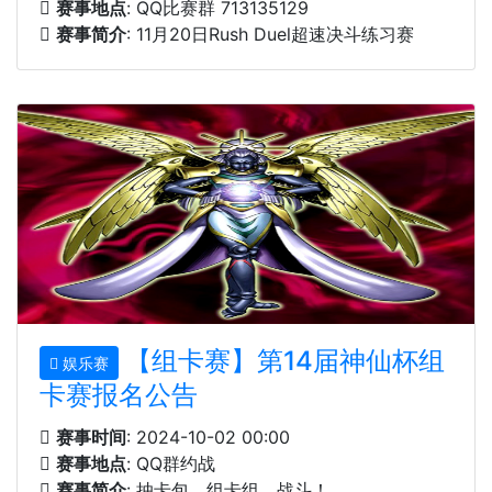
赛事地点
: QQ比赛群 713135129
赛事简介
: 11月20日Rush Duel超速决斗练习赛
【组卡赛】第14届神仙杯组
娱乐赛
卡赛报名公告
赛事时间
: 2024-10-02 00:00
赛事地点
: QQ群约战
赛事简介
: 抽卡包，组卡组，战斗！