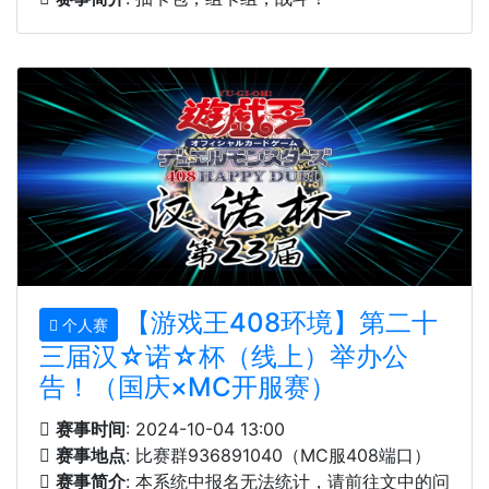
【游戏王408环境】第二十
个人赛
三届汉☆诺☆杯（线上）举办公
告！（国庆×MC开服赛）
赛事时间
: 2024-10-04 13:00
赛事地点
: 比赛群936891040（MC服408端口）
赛事简介
: 本系统中报名无法统计，请前往文中的问